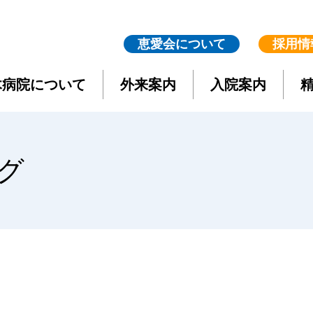
恵愛会について
採用情
木病院について
外来案内
入院案内
グ