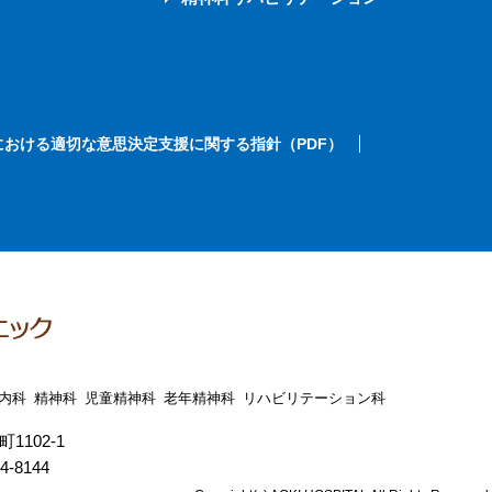
における適切な意思決定支援に関する指針（PDF）
内科
精神科
児童精神科
老年精神科
リハビリテーション科
102-1
4-8144