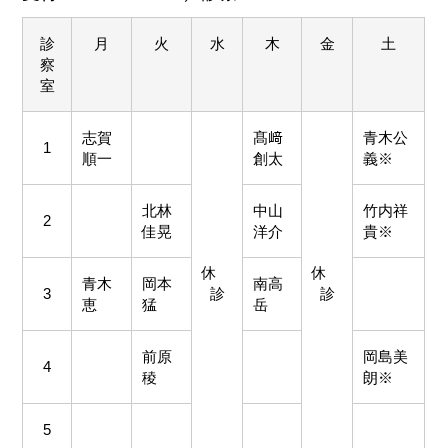
診
月
火
水
木
金
土
察
室
志賀
髙﨑
青木公
1
順一
創太
義※
北林
中山
竹内祥
2
佳晃
洋介
貴※
休
休
青木
岡本
南高
3
診
診
恵
猛
岳
前原
岡島美
4
稜
朗※
5