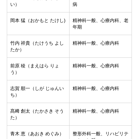
い）
病
岡本 猛（おかもと たけし)
精神科一般、心療内科、老
年期
竹内 祥貴（たけうち よし
精神科一般、心療内科
たか）
前原 稜（まえはら りょ
精神科一般、心療内科
う）
志賀 順一（しが じゅんい
精神科一般、心療内科
ち）
髙﨑 創太（たかさき そう
精神科一般、心療内科
た）
青木 恵（あおき めぐみ）
整形外科一般、リハビリテ