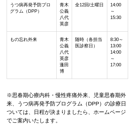
うつ病再発予防プロ
青木
全12回/土曜日
14:00
グラム（DPP）
公義
～
八代
15:30
英彦
もの忘れ外来
青木
随時（各担当
8:30～
公義
医診察日）
13:00
八代
14:00
英彦
～
蓬田
17:00
博
※思春期心療内科・慢性疼痛外来、児童思春期外
来、うつ病再発予防プログラム（DPP）の診療日
ついては、日程が決まりましたら、ホームページ
でご案内いたします。