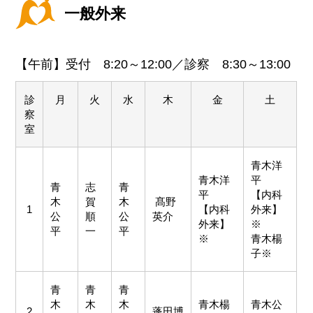
一般外来
【午前】
受付 8:20～12:00／診察 8:30～13:00
診
月
火
水
木
金
土
察
室
青木洋
青木洋
平
青
志
青
平
【内科
木
賀
木
髙野
1
【内科
外来】
公
順
公
英介
外来】
※
平
一
平
※
青木楊
子※
青
青
青
木
木
木
青木楊
青木公
2
蓬田博