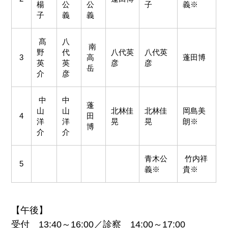
楊
公
公
子
義※
子
義
義
髙
八
南
野
代
八代英
八代英
3
高
蓬田博
英
英
彦
彦
岳
介
彦
中
中
蓬
山
山
北林佳
北林佳
岡島美
4
田
洋
洋
晃
晃
朗※
博
介
介
青木公
竹内祥
5
義※
貴※
【午後】
受付 13:40～16:00／診察 14:00～17:00